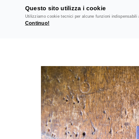
Questo sito utilizza i cookie
TIPOGRAFIA
Utilizziamo cookie tecnici per alcune funzioni indispensabili a
PEZZINI
Continuo!
Dal 1956 la stampa letterpress a Milano
V
a
i
a
l
c
o
n
t
e
n
u
t
o