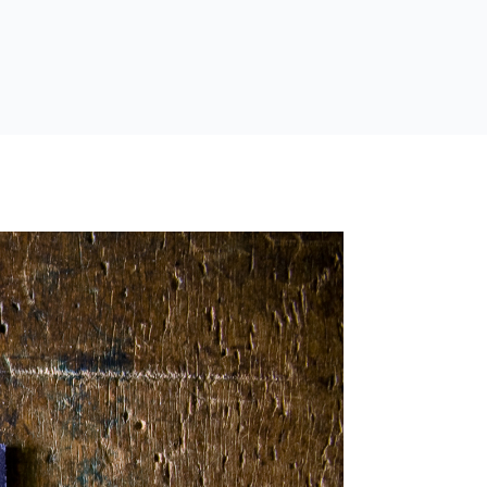
 REGALO!
I PROGETTI
NOTIZIE
T
O
G
NON SOLO LETTERPRESS
T
DOVE SIAMO
G
O
L
G
E
G
C
L
H
E
I
C
L
H
D
I
M
L
E
D
N
M
U
E
N
U