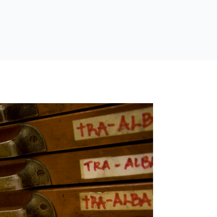
 REGALO!
I PROGETTI
NOTIZIE
T
O
G
NON SOLO LETTERPRESS
T
DOVE SIAMO
G
O
L
G
E
G
C
L
H
E
I
C
L
H
D
I
M
L
E
D
N
M
U
E
N
U