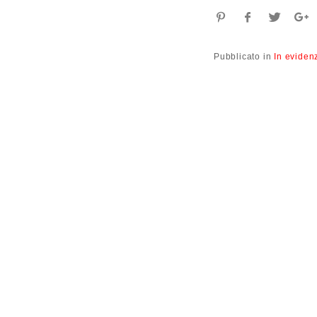
Pubblicato in
In eviden
N
a
v
i
g
a
z