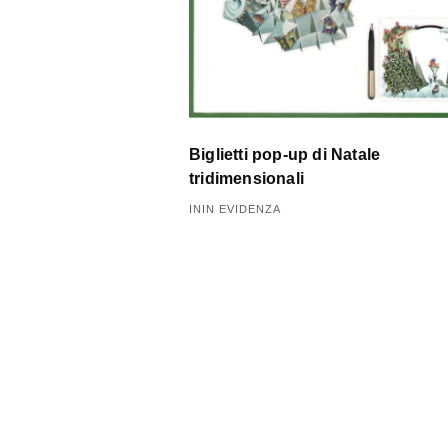
o
l
i
Biglietti pop-up di Natale
tridimensionali
ININ EVIDENZA