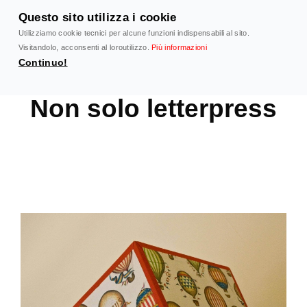
V
TIPOGRAFIA
a
Questo sito utilizza i cookie
i
Utilizziamo cookie tecnici per alcune funzioni indispensabili al sito.
PEZZINI
MENU
a
Visitandolo, acconsenti al loroutilizzo.
Più informazioni
l
Dal 1956 la stampa letterpress a Milano
c
Continuo!
o
n
t
Non solo letterpress
e
n
u
t
o