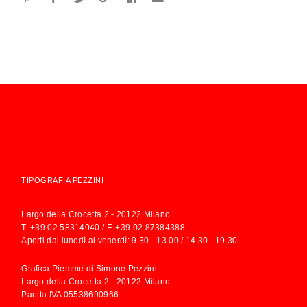
TIPOGRAFIA PEZZINI
Largo della Crocetta 2 - 20122 Milano
T.
+39.02.58314040
/ F. +39.02.87384388
Aperti dal lunedì al venerdì: 9.30 - 13.00 / 14.30 - 19.30
Grafica Piemme di Simone Pezzini
Largo della Crocetta 2 - 20122 Milano
Partita IVA 05538690966