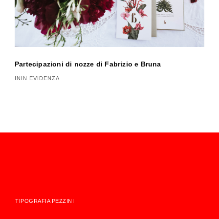
r
t
i
c
Partecipazioni di nozze di Fabrizio e Bruna
ININ EVIDENZA
o
l
i
TIPOGRAFIA PEZZINI