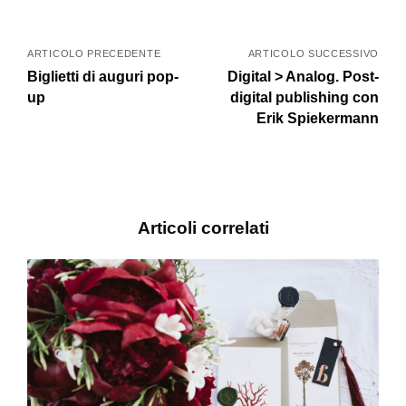
N
a
ARTICOLO PRECEDENTE
ARTICOLO SUCCESSIVO
Biglietti di auguri pop-
Digital > Analog. Post-
v
up
digital publishing con
Erik Spiekermann
i
g
a
z
Articoli correlati
i
o
n
e
a