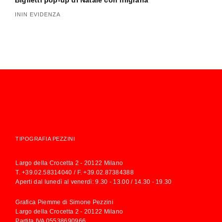
ININ EVIDENZA
TIPOGRAFIA PEZZINI
Largo della Crocetta 2 - 20122 Milano
T.
+39.02.58314040
/ F. +39.02.87384388
Aperti dal lunedì al venerdì: 9.30 - 13.00 / 14.30 - 19.30
Grafica Piemme di Simone Pezzini
Largo della Crocetta 2 - 20122 Milano
Partita IVA 05538690966