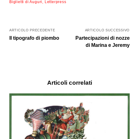
Biglietti di Auguri
Letterpress
N
a
ARTICOLO PRECEDENTE
ARTICOLO SUCCESSIVO
Il tipografo di piombo
Partecipazioni di nozze
v
di Marina e Jeremy
i
g
a
Articoli correlati
z
i
o
n
e