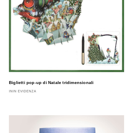
a
r
t
i
c
o
l
Biglietti pop-up di Natale tridimensionali
i
ININ EVIDENZA